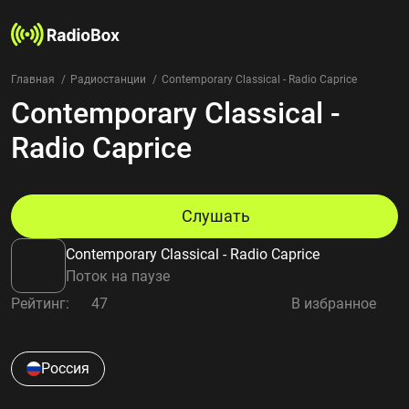
Главная
Радиостанции
Contemporary Classical - Radio Caprice
Contemporary Classical -
Радиостанции
Жанры
Radio Caprice
Страны
Рейтинг
Избранное
Слушать
О нас
Contemporary Classical - Radio Caprice
Добавить радиостанцию
Поток на паузе
Контакты
Рейтинг:
47
В избранное
Конфиденциальность
Россия