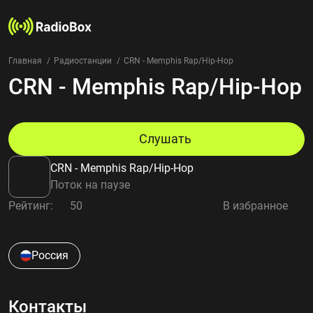
Главная
Радиостанции
CRN - Memphis Rap/Hip-Hop
CRN - Memphis Rap/Hip-Hop
Радиостанции
Жанры
Страны
Рейтинг
Слушать
Избранное
CRN - Memphis Rap/Hip-Hop
О нас
Поток на паузе
Рейтинг:
50
В избранное
Добавить радиостанцию
Контакты
Конфиденциальность
Россия
Контакты