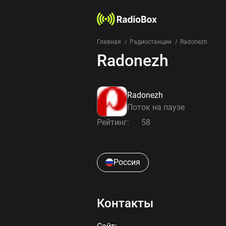
Главная
Радиостанции
Radonezh
Radonezh
Radonezh
Поток на паузе
Рейтинг:
58
Россия
Контакты