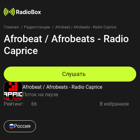
Главная
Радиостанции
Afrobeat / Afrobeats - Radio Caprice
Afrobeat / Afrobeats - Radio
Радиостанции
Жанры
Caprice
Страны
Рейтинг
Избранное
Слушать
О нас
Afrobeat / Afrobeats - Radio Caprice
Добавить радиостанцию
Поток на паузе
Контакты
Рейтинг:
66
В избранное
Конфиденциальность
Россия