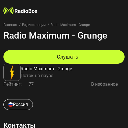
Главная
Радиостанции
Radio Maximum - Grunge
Radio Maximum - Grunge
Радиостанции
Жанры
Страны
Рейтинг
Слушать
Избранное
Radio Maximum - Grunge
О нас
Поток на паузе
Рейтинг:
77
В избранное
Добавить радиостанцию
Контакты
Конфиденциальность
Россия
Контакты