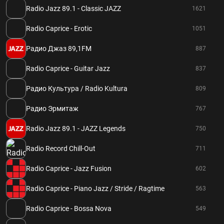
Radio Jazz 89.1 - Classic JAZZ
1621
Radio Caprice - Erotic
1051
Радио Джаз 89,1FM
887
Radio Caprice - Guitar Jazz
837
Радио Культура / Radio Kultura
809
Радио Эрмитаж
767
Radio Jazz 89.1 - JAZZ Legends
750
Radio Record Chill-Out
711
Radio Caprice - Jazz Fusion
602
Radio Caprice - Piano Jazz / Stride / Ragtime
563
Radio Caprice - Bossa Nova
549