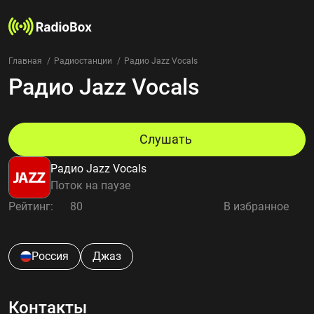
Главная
Радиостанции
Радио Jazz Vocals
Радио Jazz Vocals
Радиостанции
Жанры
Страны
Рейтинг
Слушать
Избранное
Радио Jazz Vocals
О нас
Поток на паузе
Рейтинг:
80
В избранное
Добавить радиостанцию
Контакты
Конфиденциальность
Россия
Джаз
Контакты