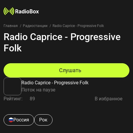
Главная
Радиостанции
Radio Caprice - Progressive Folk
Radio Caprice - Progressive
Радиостанции
Жанры
Folk
Страны
Рейтинг
Избранное
Слушать
О нас
Radio Caprice - Progressive Folk
Добавить радиостанцию
Поток на паузе
Контакты
Рейтинг:
89
В избранное
Конфиденциальность
Россия
Рок