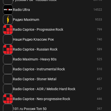
Radio Ultra
14522
Радио Maximum
9533
Radio Caprice - Progressive Rock
799
Наше Радио Классик Рок
740
Radio Caprice - Russian Rock
589
Radio Maximum - Heavy 80s
525
Radio Caprice - Instrumental Rock
510
Radio Caprice - Stoner Metal
457
Radio Caprice - AOR / Melodic Hard Rock
457
Radio Caprice - Neo-progressive Rock
446
101.ru Россия Топ 50
397