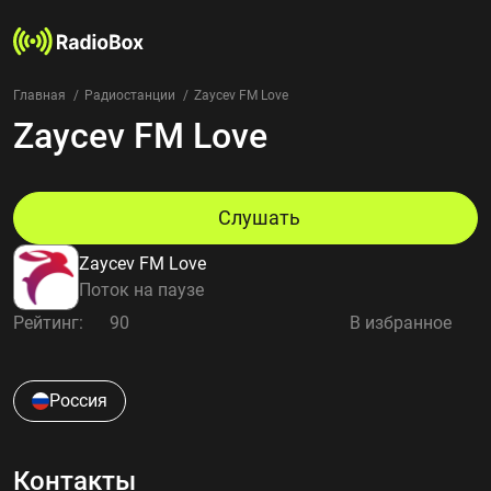
Главная
Радиостанции
Zaycev FM Love
Zaycev FM Love
Радиостанции
Жанры
Страны
Рейтинг
Слушать
Избранное
Zaycev FM Love
О нас
Поток на паузе
Рейтинг:
90
В избранное
Добавить радиостанцию
Контакты
Конфиденциальность
Россия
Контакты