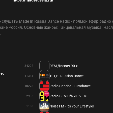
https://maderussia.ru/
 слушать Made In Russia Dance Radio - прямой эфир радио
стране Россия. Основные жанры: Танцевальная музыка. На
.
DFM Дискач 90-х
34202
reo
101,ru Russian Dance
11384
Radio Caprice - Eurodance
10278
Radio DFM Ufa 91.5 FM
2936
Noise FM - It's Your Lifestyle!
1188