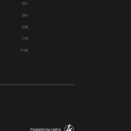
531
341
238
179
7138
Разработка сайта