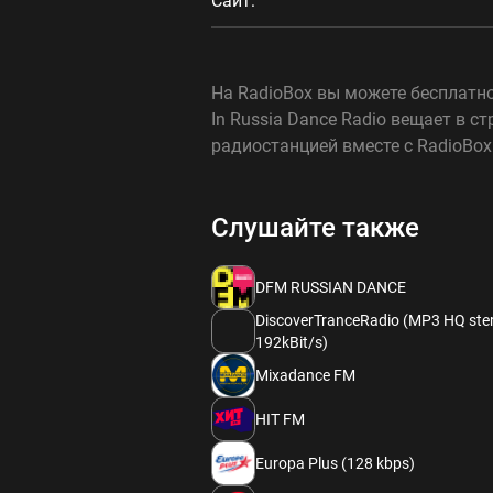
Сайт:
На RadioBox вы можете бесплатно
In Russia Dance Radio вещает в 
радиостанцией вместе с RadioBox
Слушайте также
DFM RUSSIAN DANCE
DiscoverTranceRadio (MP3 HQ ste
192kBit/s)
Mixadance FM
HIT FM
Europa Plus (128 kbps)