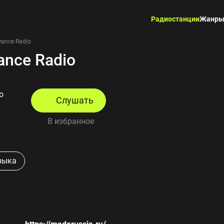
Радиостанции
Жанр
Dance Radio
ance Radio
o
Слушать
В избранное
зыка