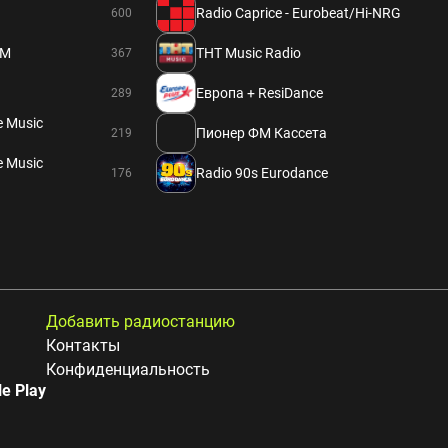
Radio Caprice - Eurobeat/Hi-NRG
600
FM
THT Music Radio
367
Европа + ResiDance
289
e Music
Пионер ФМ Кассета
219
e Music
Radio 90s Eurodance
176
Добавить радиостанцию
Контакты
Конфиденциальность
e Play