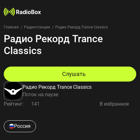
Главная
Радиостанции
Радио Рекорд Trance Classics
Радио Рекорд Trance
Радиостанции
Жанры
Classics
Страны
Рейтинг
Избранное
Слушать
О нас
Радио Рекорд Trance Classics
Добавить радиостанцию
Поток на паузе
Контакты
Рейтинг:
141
В избранное
Конфиденциальность
Россия