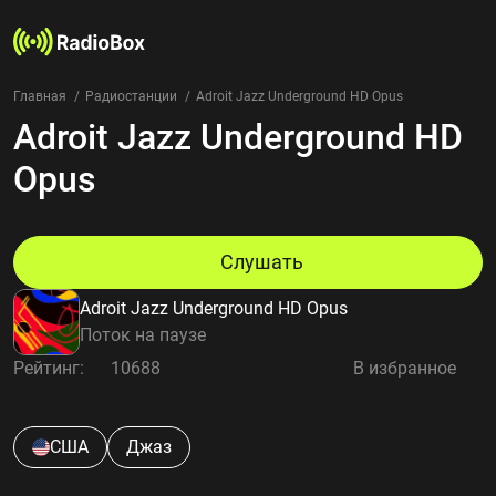
Главная
Радиостанции
Adroit Jazz Underground HD Opus
Adroit Jazz Underground HD
Радиостанции
Жанры
Opus
Страны
Рейтинг
Избранное
Слушать
О нас
Adroit Jazz Underground HD Opus
Добавить радиостанцию
Поток на паузе
Контакты
Рейтинг:
10688
В избранное
Конфиденциальность
США
Джаз