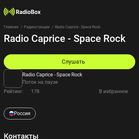
Главная
Радиостанции
Radio Caprice - Space Rock
Radio Caprice - Space Rock
Радиостанции
Жанры
Страны
Рейтинг
Слушать
Избранное
Radio Caprice - Space Rock
О нас
Поток на паузе
Рейтинг:
178
В избранное
Добавить радиостанцию
Контакты
Конфиденциальность
Россия
Контакты