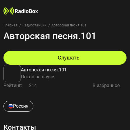
Главная
Радиостанции
Авторская песня.101
Авторская песня.101
Радиостанции
Жанры
Страны
Рейтинг
Слушать
Избранное
Авторская песня.101
О нас
Поток на паузе
Рейтинг:
214
В избранное
Добавить радиостанцию
Контакты
Конфиденциальность
Россия
Контакты