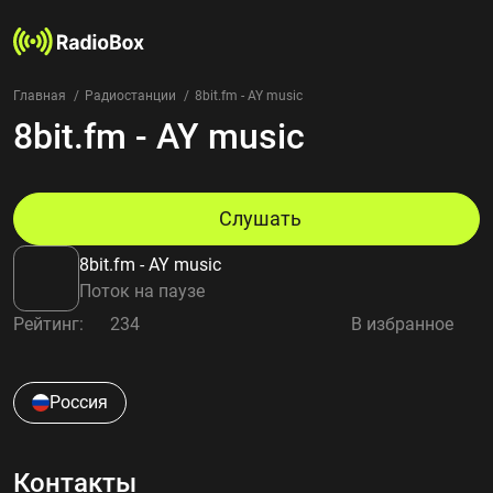
Главная
Радиостанции
8bit.fm - AY music
8bit.fm - AY music
Радиостанции
Жанры
Страны
Рейтинг
Слушать
Избранное
8bit.fm - AY music
О нас
Поток на паузе
Рейтинг:
234
В избранное
Добавить радиостанцию
Контакты
Конфиденциальность
Россия
Контакты