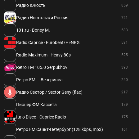
Радио Юность
859
Радио Ностальжи Россия
721
101.ru - Boney M.
583
Radio Caprice - Eurobeat/Hi-NRG
531
Radio Maximum - Heavy 80s
525
Retro FM 105.0 Serpukhov
393
Ретро FM — Вечеринка
240
Радио Сектор / Sector Geny (flac)
217
Пионер ФМ Кассета
179
Italo Disco - Caprice Radio
175
Ретро FM Санкт-Петербург (128 kbps, mp3)
161