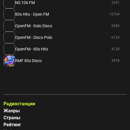
NS 106 FM
2291
80s Hits - Open FM
12704
OpenFM - Italo Disco
9383
OpenFM - Disco Polo
6124
OpenFM - 80s Hits
4128
RMF 80s Disco
3978
Радиостанции
Жанры
Страны
Рейтинг