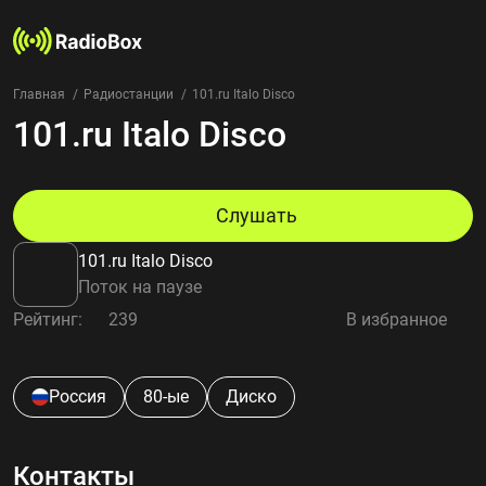
Главная
Радиостанции
101.ru Italo Disco
101.ru Italo Disco
Радиостанции
Жанры
Страны
Рейтинг
Слушать
Избранное
101.ru Italo Disco
О нас
Поток на паузе
Рейтинг:
239
В избранное
Добавить радиостанцию
Контакты
Конфиденциальность
Россия
80-ые
Диско
Контакты