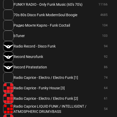
FUNKY RADIO - Only Funk Music (60's 70's)
11166
70s 80s Disco Funk ModernSoul Boogie
4685
Радио Монте Карло - Funk Coctail
104
bTuner
103
Radio Record - Disco Funk
94
Record Neurofunk
92
Record Piratestation
86
Radio Caprice - Electro / Electro Funk [1]
74
Radio Caprice - Funky House [3]
64
Radio Caprice - Electro / Electro Funk [2]
61
Radio Caprice LIQUID FUNK / INTELLIGENT /
54
ATMOSPHERIC DRUM'n'BASS