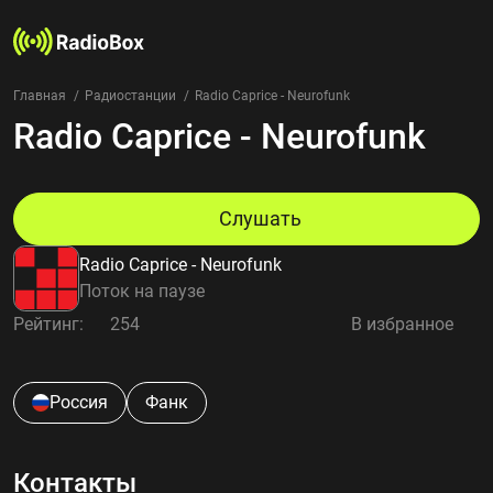
Главная
Радиостанции
Radio Caprice - Neurofunk
Radio Caprice - Neurofunk
Радиостанции
Жанры
Страны
Рейтинг
Слушать
Избранное
Radio Caprice - Neurofunk
О нас
Поток на паузе
Рейтинг:
254
В избранное
Добавить радиостанцию
Контакты
Конфиденциальность
Россия
Фанк
Контакты