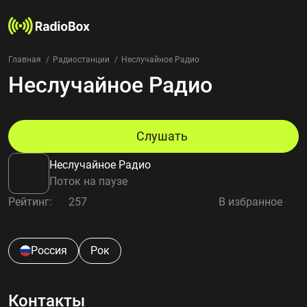
Главная
Радиостанции
Неслучайное Радио
Неслучайное Радио
Радиостанции
Жанры
Страны
Рейтинг
Слушать
Избранное
Неслучайное Радио
О нас
Поток на паузе
Рейтинг:
257
В избранное
Добавить радиостанцию
Контакты
Конфиденциальность
Россия
Рок
Контакты