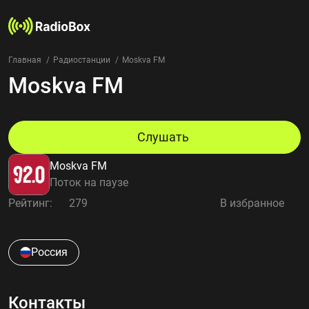
Главная
Радиостанции
Moskva FM
Moskva FM
Радиостанции
Жанры
Страны
Рейтинг
Слушать
Избранное
Moskva FM
О нас
Поток на паузе
Рейтинг:
279
В избранное
Добавить радиостанцию
Контакты
Конфиденциальность
Россия
Контакты