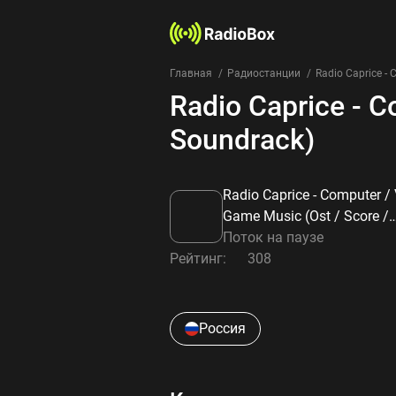
Главная
Радиостанции
Radio Caprice - 
Radio Caprice - C
Soundrack)
Radio Caprice - Computer /
Game Music (Ost / Score /
Soundrack)
Поток на паузе
Рейтинг:
308
Россия