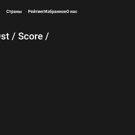
ы
Страны
Рейтинг
Избранное
О нас
t / Score /