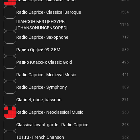
Radio Caprice - Classical Baroque
1534
ШАНСОН БЕЗ ЦЕНЗУРЫ
1126
[CHANSONUNCENSORED]
Radio Caprice - Saxophone
717
Радио Орфей 99.2 FM
589
Радио Классик Classic Gold
496
Radio Caprice - Medieval Music
441
Radio Caprice - Symphony
309
Clarinet, oboe, bassoon
271
Radio Caprice - Neoclassical Music
268
Classical avant-garde - Radio Caprice
263
101.ru - French Chanson
262