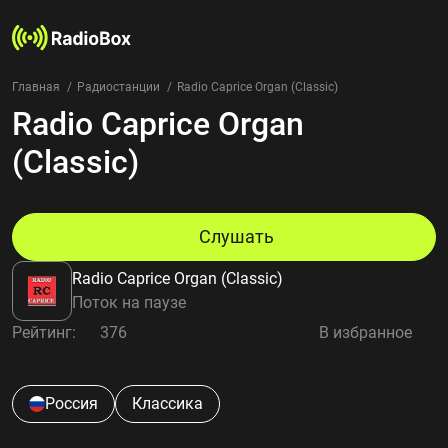
Главная
Радиостанции
Radio Caprice Organ (Classic)
Radio Caprice Organ
Радиостанции
Жанры
(Classic)
Страны
Рейтинг
Избранное
Слушать
О нас
Radio Caprice Organ (Classic)
Добавить радиостанцию
Поток на паузе
Контакты
Рейтинг:
376
В избранное
Конфиденциальность
Россия
Классика