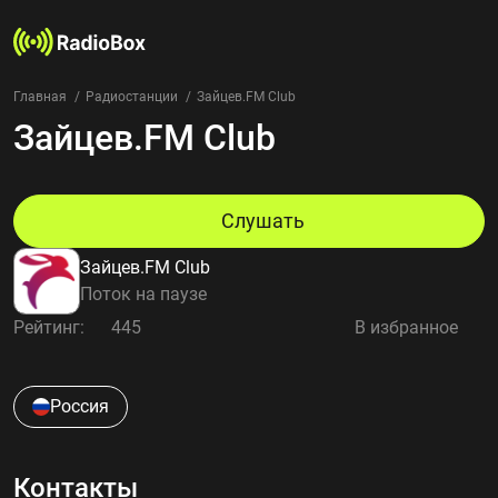
Главная
Радиостанции
Зайцев.FM Club
Зайцев.FM Club
Радиостанции
Жанры
Страны
Рейтинг
Слушать
Избранное
Зайцев.FM Club
О нас
Поток на паузе
Рейтинг:
445
В избранное
Добавить радиостанцию
Контакты
Конфиденциальность
Россия
Контакты