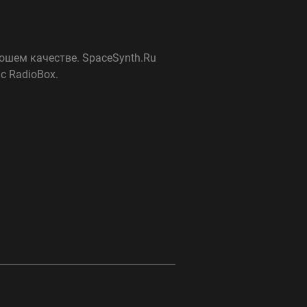
ошем качестве. SpaceSynth.Ru
с RadioBox.