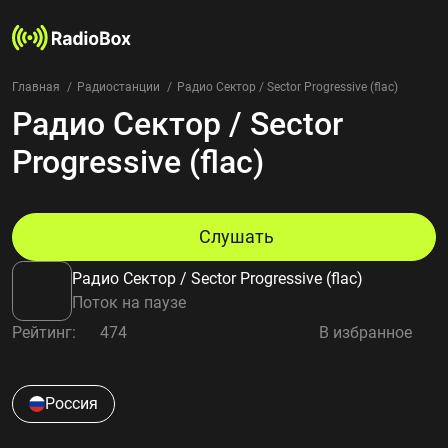
Главная
Радиостанции
Радио Сектор / Sector Progressive (flac)
Радио Сектор / Sector
Радиостанции
Жанры
Progressive (flac)
Страны
Рейтинг
Избранное
Слушать
О нас
Радио Сектор / Sector Progressive (flac)
Добавить радиостанцию
Поток на паузе
Контакты
Рейтинг:
474
В избранное
Конфиденциальность
Россия