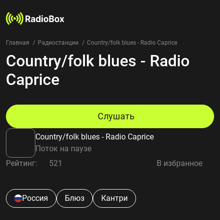
Главная
Радиостанции
Country/folk blues - Radio Caprice
Country/folk blues - Radio
Радиостанции
Жанры
Caprice
Страны
Рейтинг
Избранное
Слушать
О нас
Country/folk blues - Radio Caprice
Добавить радиостанцию
Поток на паузе
Контакты
Рейтинг:
521
В избранное
Конфиденциальность
Россия
Блюз
Кантри