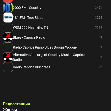
2000 FM - Country
3451
181.FM - True Blues
3224
WSM 650 Nashville, TN
3098
Blues - Caprice Radio
54
Radio Caprice Piano Blues Boogie Woogie
33
Alternative / Insurgent Country Music - Caprice
33
Radio
Radio Caprice Bluegrass
22
Радиостанции
Жанры