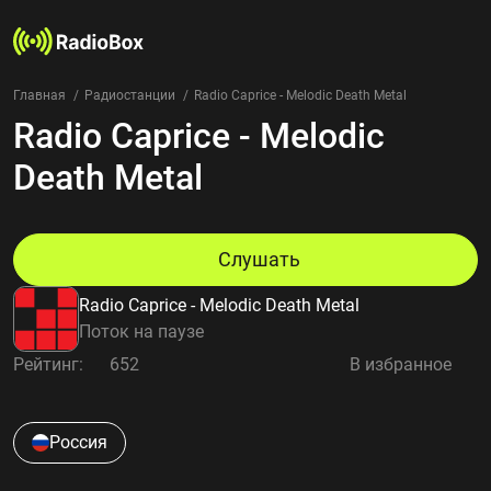
Главная
Радиостанции
Radio Caprice - Melodic Death Metal
Radio Caprice - Melodic
Радиостанции
Жанры
Death Metal
Страны
Рейтинг
Избранное
Слушать
О нас
Radio Caprice - Melodic Death Metal
Добавить радиостанцию
Поток на паузе
Контакты
Рейтинг:
652
В избранное
Конфиденциальность
Россия