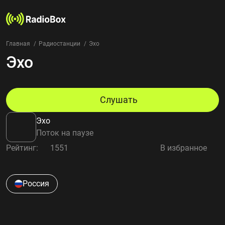
Главная
Радиостанции
Эхо
Эхо
Радиостанции
Жанры
Страны
Рейтинг
Слушать
Избранное
Эхо
О нас
Поток на паузе
Рейтинг:
1551
В избранное
Добавить радиостанцию
Контакты
Конфиденциальность
Россия