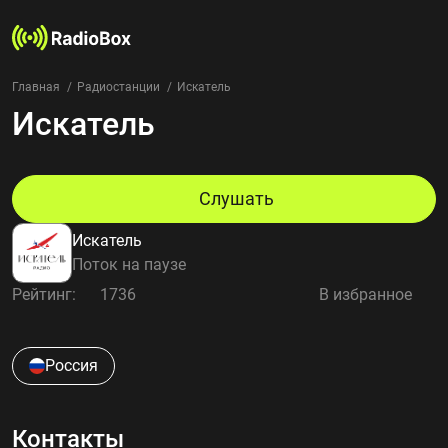
Главная
Радиостанции
Искатель
Искатель
Радиостанции
Жанры
Страны
Рейтинг
Слушать
Избранное
Искатель
О нас
Поток на паузе
Рейтинг:
1736
В избранное
Добавить радиостанцию
Контакты
Конфиденциальность
Россия
Контакты