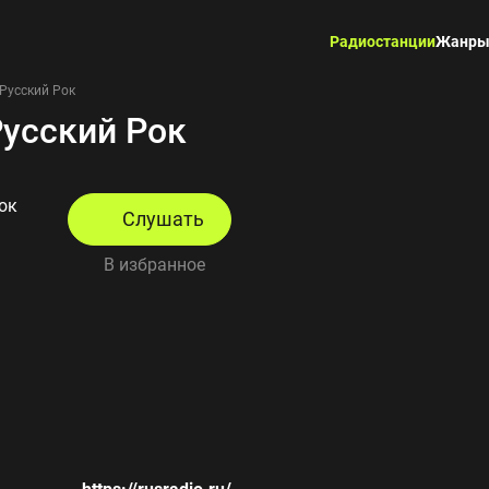
Радиостанции
Жанр
 Русский Рок
Русский Рок
ок
Слушать
В избранное