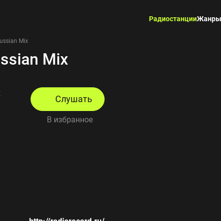
Радиостанции
Жанр
ussian Mix
ssian Mix
x
Слушать
В избранное