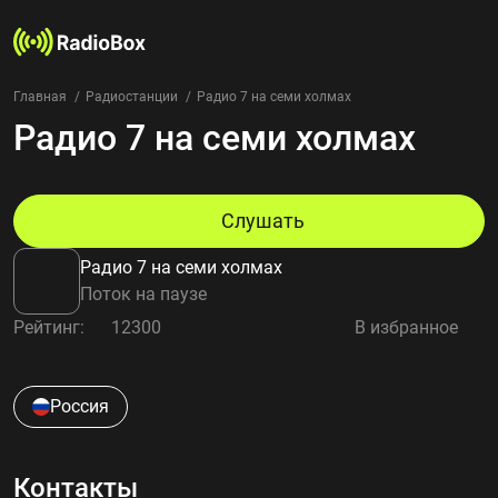
Главная
Радиостанции
Радио 7 на семи холмах
Радио 7 на семи холмах
Радиостанции
Жанры
Страны
Рейтинг
Слушать
Избранное
Радио 7 на семи холмах
О нас
Поток на паузе
Рейтинг:
12300
В избранное
Добавить радиостанцию
Контакты
Конфиденциальность
Россия
Контакты