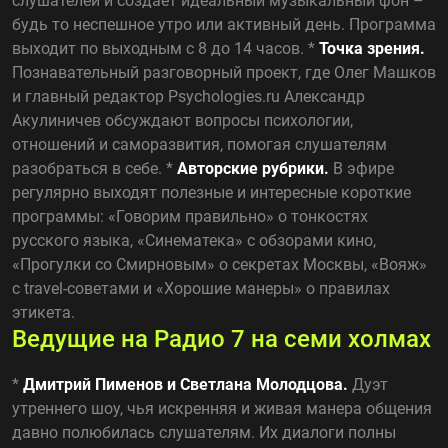
слушателей и создаёт идеальный музыкальный фон –
будь то неспешное утро или активный день. Программа
выходит по выходным с 8 до 14 часов. *
Точка зрения.
Познавательный разговорный проект, где Олег Машков
и главный редактор Psychologies.ru Александр
Акулиничев обсуждают вопросы психологии,
отношений и саморазвития, помогая слушателям
разобраться в себе. *
Авторские рубрики.
В эфире
регулярно выходят полезные и интересные короткие
программы: «Говорим правильно» о тонкостях
русского языка, «Синематека» с обзорами кино,
«Прогулки со Смирновым» о секретах Москвы, «Вояж»
с travel-советами и «Хорошие манеры» о правилах
этикета.
Ведущие на Радио 7 на семи холмах
*
Дмитрий Пименов и Светлана Молодцова.
Дуэт
утреннего шоу, чья искренняя и живая манера общения
давно полюбилась слушателям. Их диалоги полны