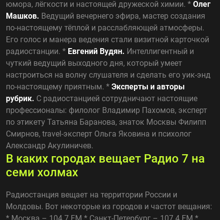
юмора, лёгкости и настоящей дружеской химии. *
Олег
Машков.
Ведущий вечернего эфира, мастер создания
по-настоящему тёплой и расслабляющей атмосферы.
Его голос и манера ведения стали визитной карточкой
радиостанции. *
Евгений Вудян.
Интеллигентный и
чуткий ведущий выходного дня, который умеет
настроиться на волну слушателя и сделать его уик-энд
по-настоящему приятным. *
Эксперты и авторы
рубрик.
С радиостанцией сотрудничают настоящие
профессионалы: филолог Владимир Пахомов, эксперт
по этикету Татьяна Баранова, знаток Москвы Филипп
Смирнов, travel-эксперт Ольга Яковина и психолог
Александр Акулиничев.
В каких городах вещает Радио 7 на
семи холмах
Радиостанция вещает на территории России и
Молдовы. Вот некоторые из городов и частот вещания:
* Москва – 104.7 FM * Санкт-Петербург – 107.4 FM *