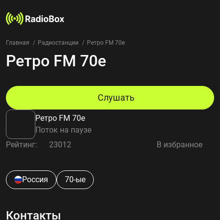
Главная
Радиостанции
Ретро FM 70e
Ретро FM 70e
Радиостанции
Жанры
Страны
Рейтинг
Слушать
Избранное
Ретро FM 70e
О нас
Поток на паузе
Рейтинг:
23012
В избранное
Добавить радиостанцию
Контакты
Конфиденциальность
Россия
70-ые
Контакты