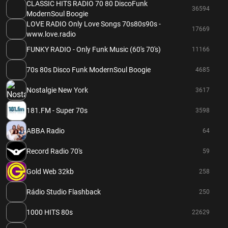
CLASSIC HITS RADIO 70 80 DiscoFunk
36594
ModernSoul Boogie
LOVE RADIO Only Love Songs 70s80s90s -
17669
www.love.radio
FUNKY RADIO - Only Funk Music (60's 70's)
11166
70s 80s Disco Funk ModernSoul Boogie
4685
Nostalgie New York
3617
181.FM - Super 70s
3598
ABBA Radio
64
Record Radio 70's
59
Gold Web 32kb
258
Rádio Studio Flashback
250
1000 HITS 80s
22629