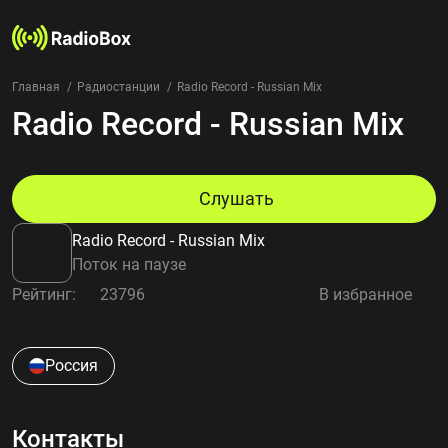
Главная
Радиостанции
Radio Record - Russian Mix
Radio Record - Russian Mix
Радиостанции
Жанры
Страны
Рейтинг
Слушать
Избранное
Radio Record - Russian Mix
О нас
Поток на паузе
Рейтинг:
23796
В избранное
Добавить радиостанцию
Контакты
Конфиденциальность
Россия
Контакты