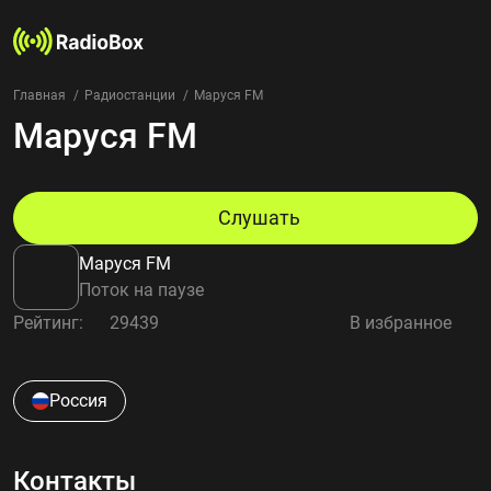
Главная
Радиостанции
Маруся FM
Маруся FM
Радиостанции
Жанры
Страны
Рейтинг
Слушать
Избранное
Маруся FM
О нас
Поток на паузе
Рейтинг:
29439
В избранное
Добавить радиостанцию
Контакты
Конфиденциальность
Россия
Контакты