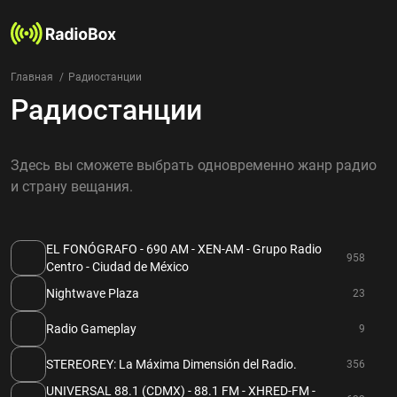
Главная
Радиостанции
Радиостанции
Радиостанции
Жанры
Страны
Здесь вы сможете выбрать одновременно жанр радио
Рейтинг
и страну вещания.
Избранное
О нас
EL FONÓGRAFO - 690 AM - XEN-AM - Grupo Radio
958
Добавить радиостанцию
Centro - Ciudad de México
Контакты
Nightwave Plaza
23
Конфиденциальность
Radio Gameplay
9
STEREOREY: La Máxima Dimensión del Radio.
356
UNIVERSAL 88.1 (CDMX) - 88.1 FM - XHRED-FM -