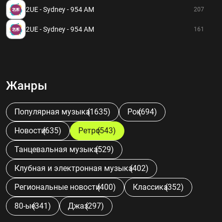
2UE - Sydney - 954 AM
207
2UE - Sydney - 954 AM
161
Жанры
Популярная музыка
(1635)
Рок
(694)
Новости
(635)
Ретро
(543)
Танцевальная музыка
(529)
Клубная и электронная музыка
(402)
Региональные новости
(400)
Классика
(352)
80-ые
(341)
Джаз
(297)