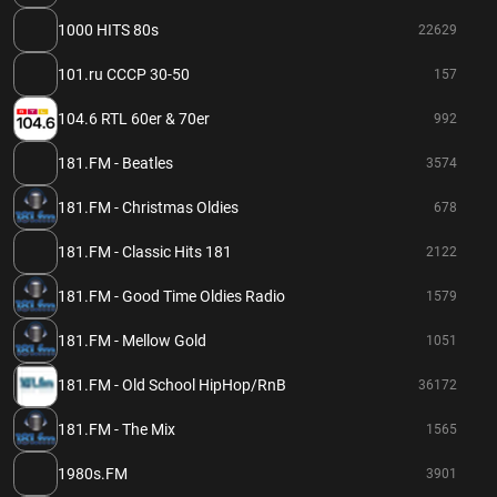
1000 HITS 80s
22629
101.ru СССР 30-50
157
104.6 RTL 60er & 70er
992
181.FM - Beatles
3574
181.FM - Christmas Oldies
678
181.FM - Classic Hits 181
2122
181.FM - Good Time Oldies Radio
1579
181.FM - Mellow Gold
1051
181.FM - Old School HipHop/RnB
36172
181.FM - The Mix
1565
1980s.FM
3901