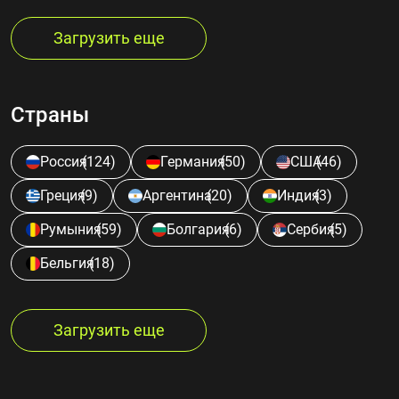
Загрузить еще
Страны
Россия
(124)
Германия
(50)
США
(46)
Греция
(9)
Аргентина
(20)
Индия
(3)
Румыния
(59)
Болгария
(6)
Сербия
(5)
Бельгия
(18)
Загрузить еще