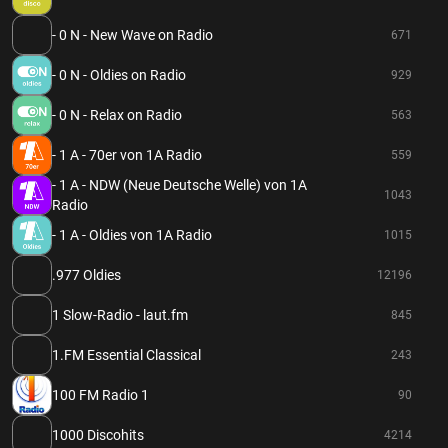
- 0 N - New Wave on Radio
671
- 0 N - Oldies on Radio
929
- 0 N - Relax on Radio
563
- 1 A - 70er von 1A Radio
559
- 1 A - NDW (Neue Deutsche Welle) von 1A
1043
Radio
- 1 A - Oldies von 1A Radio
1015
.977 Oldies
12196
1 Slow-Radio - laut.fm
845
1.FM Essential Classical
243
100 FM Radio 1
90
1000 Discohits
4214